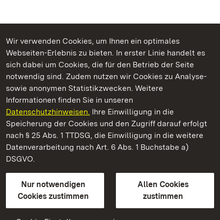
Wir verwenden Cookies, um Ihnen ein optimales
Webseiten-Erlebnis zu bieten. In erster Linie handelt es
Kommen. Staunen. Genießen.
sich dabei um Cookies, die für den Betrieb der Seite
notwendig sind. Zudem nutzen wir Cookies zu Analyse-
sowie anonymen Statistikzwecken. Weitere
Informationen finden Sie in unseren
Datenschutzhinweisen.
Ihre Einwilligung in die
Burgfeste Dilsberg
Speicherung der Cookies und den Zugriff darauf erfolgt
nach § 25 Abs. 1 TTDSG, die Einwilligung in die weitere
Staatliche Schlösser und Gärten Baden-Württemberg
Datenverarbeitung nach Art. 6 Abs. 1 Buchstabe a)
DSGVO.
Kontakt
FAQ
Impressum
Datenschutz
Gebärdensprache
Leichte Sprache
Erklärung zur Barrierefreiheit
Nur notwendigen
Allen Cookies
BITV-konform (geprüfte Seiten)
Cookies zustimmen
zustimmen