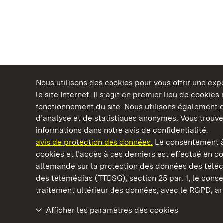
Nous utilisons des cookies pour vous offrir une ex
le site Internet. Il s’agit en premier lieu de cookie
fonctionnement du site. Nous utilisons également d
d’analyse et de statistiques anonymes. Vous trouv
Châteaux et jardins publics du Bade-Wurtem
informations dans notre avis de confidentialité.
avis de protection des données.
Le consentement à
cookies et l’accès à ces derniers est effectué en co
allemande sur la protection des données des télé
des télémédias (TTDSG), section 25 par. 1, le con
Ruines du château-fort de Dilsberg
traitement ultérieur des données, avec le RGPD, art.
Afficher les paramètres des cookies