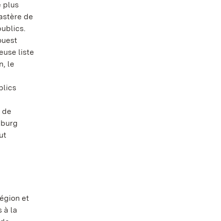
 plus
nastère de
ublics.
ouest
euse liste
, le
blics
 de
hburg
ut
égion et
 à la