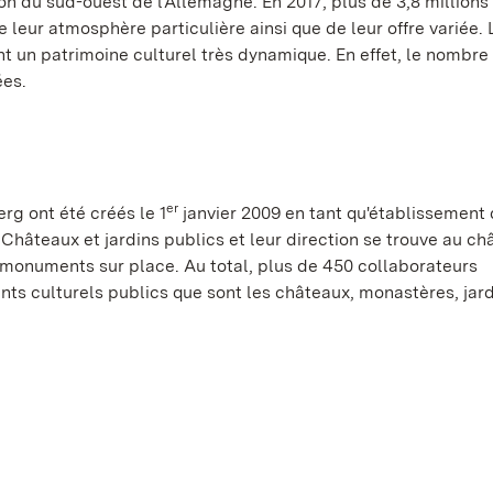
ion du sud-ouest de l'Allemagne. En 2017, plus de 3,8 millions
de leur atmosphère particulière ainsi que de leur offre variée. 
t un patrimoine culturel très dynamique. En effet, le nombre
ées.
er
g ont été créés le 1
janvier 2009 en tant qu'établissement 
 Châteaux et jardins publics et leur direction se trouve au c
 monuments sur place. Au total, plus de 450 collaborateurs
ts culturels publics que sont les châteaux, monastères, jard