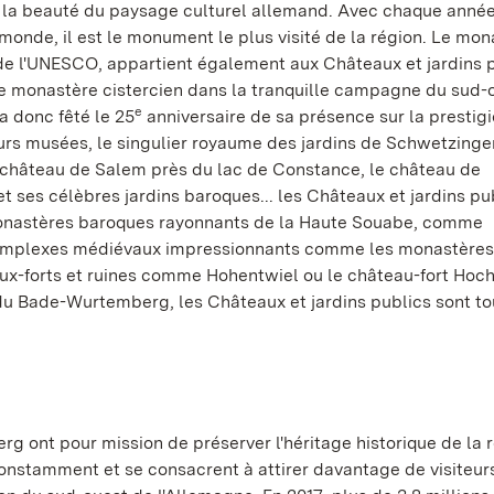
la beauté du paysage culturel allemand. Avec chaque année
 monde, il est le monument le plus visité de la région. Le mo
 de l'UNESCO, appartient également aux Châteaux et jardins p
 le monastère cistercien dans la tranquille campagne du sud-
e
a donc fêté le 25
anniversaire de sa présence sur la prestigi
rs musées, le singulier royaume des jardins de Schwetzingen
château de Salem près du lac de Constance, le château de
ses célèbres jardins baroques... les Châteaux et jardins pu
 monastères baroques rayonnants de la Haute Souabe, comme
omplexes médiévaux impressionnants comme les monastères
ux-forts et ruines comme Hohentwiel ou le château-fort Hoc
 du Bade-Wurtemberg, les Châteaux et jardins publics sont to
 ont pour mission de préserver l'héritage historique de la r
 constamment et se consacrent à attirer davantage de visiteurs