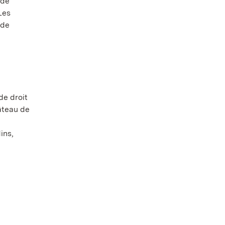
 de
Les
 de
de droit
hâteau de
ins,