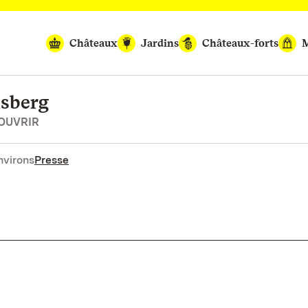
Châteaux
Jardins
Châteaux-forts
M
lsberg
COUVRIR
nvirons
Presse