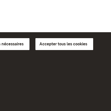
 nécessaires
Accepter tous les cookies
ics du
plus loin
Accueil
Monuments
Rendez-nous visite sur
Facebook
Rendez-nous visite sur
bilité
Instagram
eiten)