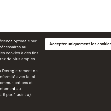
périence optimale sur
Accepter uniquement les cookies
s nécessaires au
es cookies à des fins
erez de plus amples
berg
 l’enregistrement de
Châteaux et jardins publ
nformité avec la loi
Bade-Wurtemberg
communications et
FAQ et réponses
sentement au
Mentions légales
 6 par. 1 point a).
Protection des données
Explications sur l’accessi
BITV-konform (geprüfte S