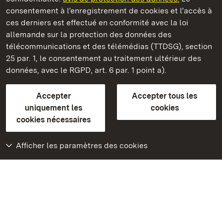
consentement à l’enregistrement de cookies et l’accès à
ces derniers est effectué en conformité avec la loi
Châteaux et jardins publics du Bade-Wurtemberg
allemande sur la protection des données des
télécommunications et des télémédias (TTDSG), section
FAQ et réponses
Mentions légales
Protection des données
25 par. 1, le consentement au traitement ultérieur des
Explications sur l’accessibilité
données, avec le RGPD, art. 6 par. 1 point a).
BITV-konform (geprüfte Seiten)
Accepter
Accepter tous les
plus loin
uniquement les
cookies
cookies nécessaires
Accueil
Monuments
Afficher les paramètres des cookies
Rendez-nous visite
sur Facebook
Rendez-nous visite
sur Instagram
Rendez-nous visite
sur YouTube
Découvrez nos