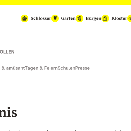
Schlösser
Gärten
Burgen
Klöster
TOLLEN
 & amüsant
Tagen & Feiern
Schulen
Presse
nis