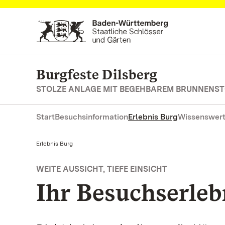
Zum Hauptinhalt springen
Burgfeste Dilsberg
STOLZE ANLAGE MIT BEGEHBAREM BRUNNENS
Start
Besuchsinformation
Erlebnis Burg
Wissenswert
Aktuell:
Erlebnis Burg
WEITE AUSSICHT, TIEFE EINSICHT
Ihr Besuchserleb