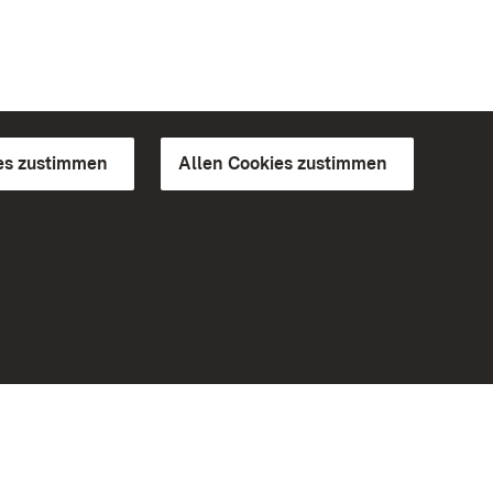
es zustimmen
Allen Cookies zustimmen
d Gärten
Weiteres
Portal
Monumente
Besuchen Sie uns auf Facebook
Besuchen Sie uns auf Instagram
Besuchen Sie uns auf Youtube