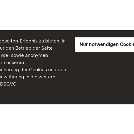
seiten-Erlebnis zu bieten. In
Nur notwendigen Cooki
für den Betrieb der Seite
lyse- sowie anonymen
 in unseren
peicherung der Cookies und den
inwilligung in die weitere
) DSGVO.
Staatliche Schlösser un
Baden-Württemberg
Kontakt
FAQ
Impressum
Datenschutz