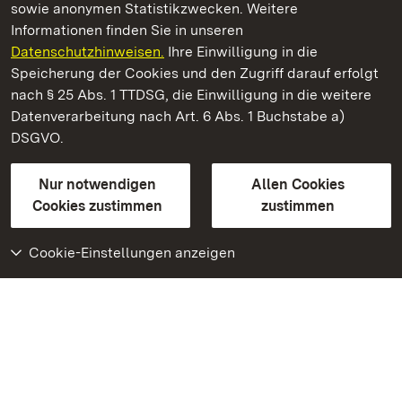
sowie anonymen Statistikzwecken. Weitere
Informationen finden Sie in unseren
Datenschutzhinweisen.
Ihre Einwilligung in die
Burgfeste Dilsberg
Speicherung der Cookies und den Zugriff darauf erfolgt
nach § 25 Abs. 1 TTDSG, die Einwilligung in die weitere
Staatliche Schlösser und Gärten Baden-Württemberg
Datenverarbeitung nach Art. 6 Abs. 1 Buchstabe a)
DSGVO.
Kontakt
FAQ
Impressum
Datenschutz
Gebärdensprache
Leichte Sprache
Erklärung zur Barrierefreiheit
Nur notwendigen
Allen Cookies
BITV-konform (geprüfte Seiten)
Cookies zustimmen
zustimmen
Cookie-Einstellungen anzeigen
Weiteres
Portal
Monumente
Besuchen Sie uns auf
Facebook
Besuchen Sie uns auf
Instagram
Besuchen Sie uns auf